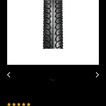
ยางนอก Westlakeรถจักรยานยนต์