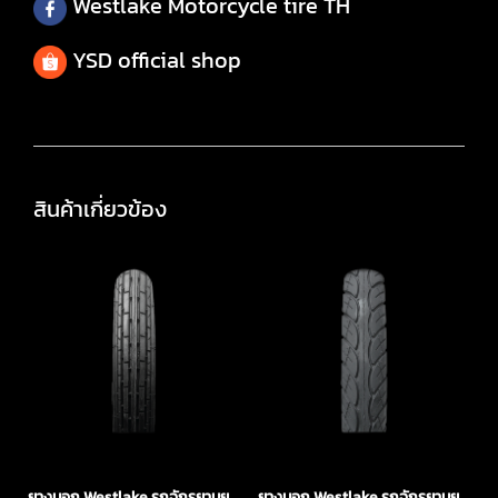
Westlake Motorcycle tire TH
YSD official shop
สินค้าเกี่ยวข้อง
ยางนอก Westlake รถจักรยานยนต์
ยางนอก Westlake รถจักรยานยนต์