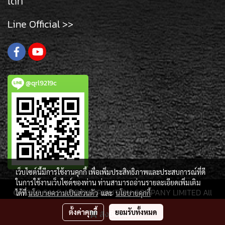
ได้ที่
Line Official >>
@qrl9219c
เว็บไซต์นี้มีการใช้งานคุกกี้ เพื่อเพิ่มประสิทธิภาพและประสบการณ์ที่ดี
ในการใช้งานเว็บไซต์ของท่าน ท่านสามารถอ่านรายละเอียดเพิ่มเติม
© YOKO SALE AND DISTRIBUTION COMPANY LIMITED All
ได้ที่
นโยบายความเป็นส่วนตัว
และ
นโยบายคุกกี้
Rights Reserved.
ตั้งค่าคุกกี้
ยอมรับทั้งหมด
สั่งซื้อสินค้า
Powered by
MakeWebEasy.com