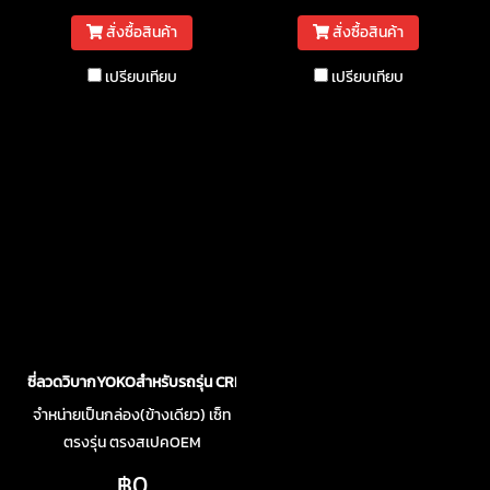
สั่งซื้อสินค้า
สั่งซื้อสินค้า
เปรียบเทียบ
เปรียบเทียบ
ซี่ลวดวิบากYOKOสำหรับรถรุ่น CRF250เบอร์10
จำหน่ายเป็นกล่อง(ข้างเดียว) เซ็ท
ตรงรุ่น ตรงสเปคOEM
฿0