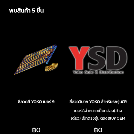
พบสินค้า 5 ชิ้น
ซี่ลวดสี YOKO เบอร์ 9
ซี่ลวดวิบาก YOKO สำหรับรถรุ่นCRF25
เบอร์8จำหน่ายเป็นกล่อง(ข้าง
เดียว) เซ็ทตรงรุ่น ตรงสเปคOEM
฿0
฿0