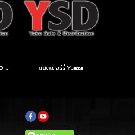
สวิงอาร์ม Worktech STD ทรงไข่ (Egg pipe)
แบตเตอร์รี่ Yuaza