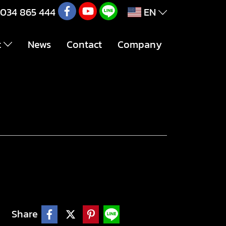
034 865 444
EN
t
News
Contact
Company
ley
Share