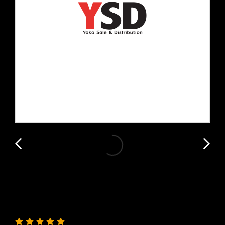
สวิงอาร์ม Worktech STD ทรงไข่ (Egg
pipe)