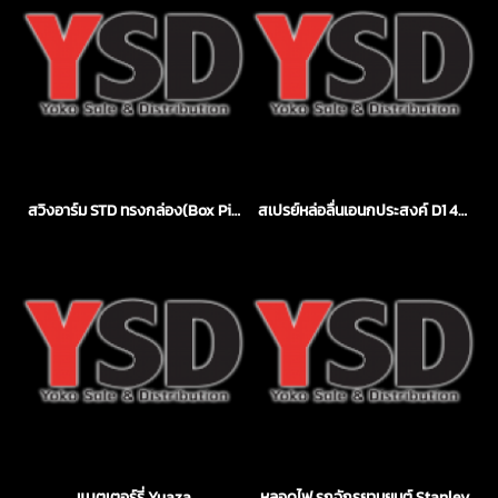
สวิงอาร์ม STD ทรงกล่อง(Box Pipe)
สเปรย์หล่อลื่นเอนกประสงค์ D1 450 ml
แบตเตอร์รี่ Yuaza
หลอดไฟ รถจักรยานยนต์ Stanley