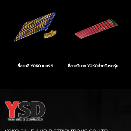
ซี่ลวดสี YOKO เบอร์ 9
ซี่ลวดวิบาก YOKOสำหรับรถรุ่น KLX140