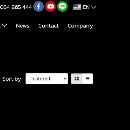
034 865 444
EN
t
News
Contact
Company
Sort by