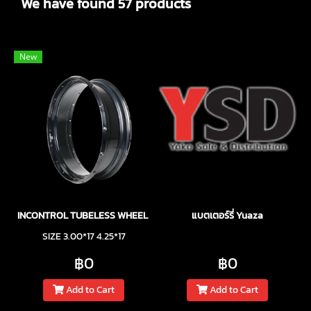
We have found 57 products
New
INCONTROL TUBELESS WHEEL RIM
แบตเตอร์รี่ Yuaza
SIZE 3.00*17 4.25*17
฿0
฿0
Add to Cart
Add to Cart